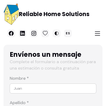
Skip to main content
Reliable Home Solutions
ES
Envíenos un mensaje
Complete el formulario a continuación para
una estimación o consulta gratuita
Nombre *
Apellido *