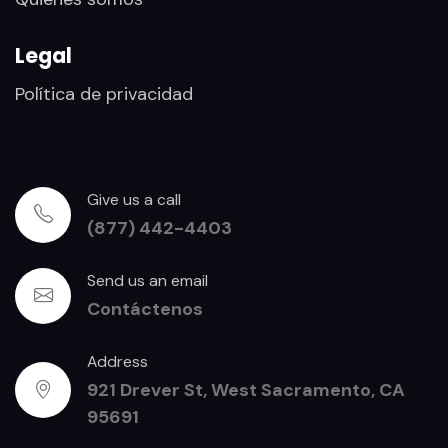
Legal
Política de privacidad
Give us a call
(877) 442-4403
Send us an email
Contáctenos
Address
921 Drever St, West Sacramento, CA
95691