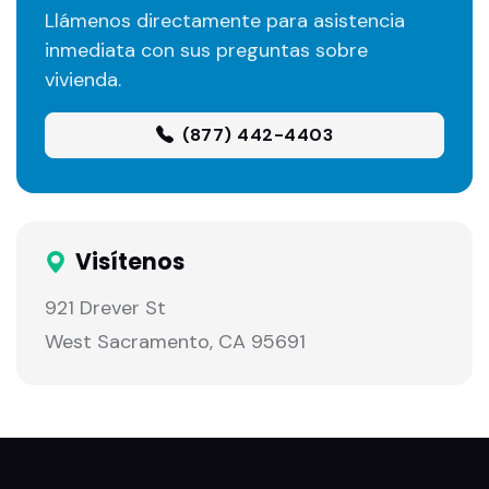
Llámenos directamente para asistencia
inmediata con sus preguntas sobre
vivienda.
(877) 442-4403
Visítenos
921 Drever St
West Sacramento, CA 95691